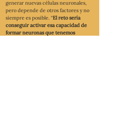
generar nuevas células neuronales, 
pero depende de otros factores y no 
siempre es posible. “
El reto sería 
conseguir activar esa capacidad de 
formar neuronas que tenemos 
dormida
 y de esta manera poder 
sustituir a las neuronas que mueren 
como consecuencia de la 
enfermedad. Este trabajo demuestra 
que la DMT es capaz de activar a las 
células madre neurales y formar 
nuevas neuronas”, concluye Morales.
Accede al estudio original en Inglés
Accede al estudio traducido al 
Español
Artículo originalmente publicado en 
2020